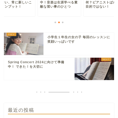
がない、常に新しいこ
中！音楽は生涯学べる素
何？ピアニストばか
をインプット！
敵な習い事のひとつ
目的ではない！
小学生１年生の女の子 毎回のレッスンに
笑顔いっぱいです
Spring Concert 2024に向けて準備
中！ できた！を大切に
最近の投稿