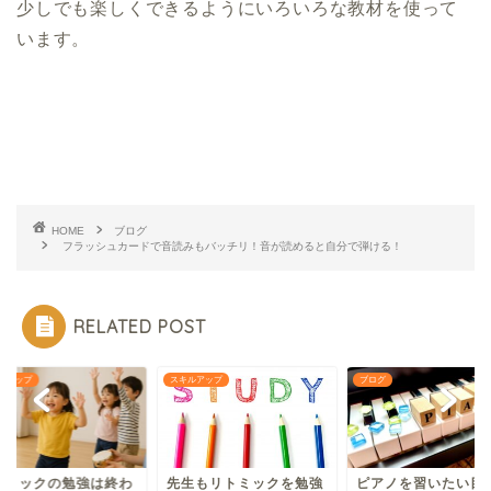
少しでも楽しくできるようにいろいろな教材を使って
います。
HOME
ブログ
フラッシュカードで音読みもバッチリ！音が読めると自分で弾ける！
RELATED POST
ルアップ
スキルアップ
ブログ
トミックの勉強は終わ
先生もリトミックを勉強
ピアノを習いたい目