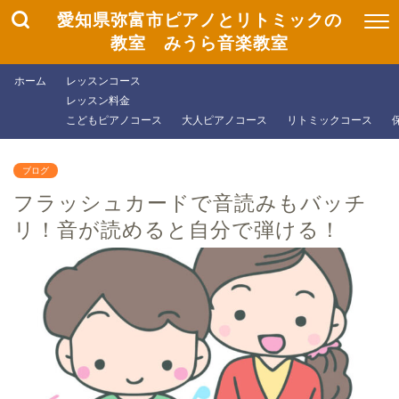
愛知県弥富市ピアノとリトミックの
教室 みうら音楽教室
ホーム
レッスンコース
レッスン料金
こどもピアノコース
大人ピアノコース
リトミックコース
ブログ
フラッシュカードで音読みもバッチ
リ！音が読めると自分で弾ける！