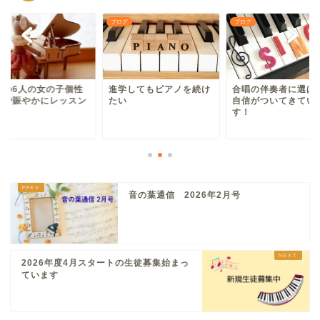
グ
ブログ
ブログ
長の6人の女の子個性
進学してもピアノを続け
合唱の伴奏者に選ば
かで賑やかにレッスン
たい
自信がついてきてい
！
す！
音の葉通信 2026年2月号
2026年度4月スタートの生徒募集始まっ
ています