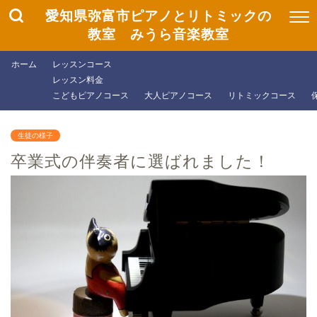
愛知県弥富市ピアノとリトミックの
教室 みうら音楽教室
ホーム
レッスンコース
レッスン料金
こどもピアノコース
大人ピアノコース
リトミックコース
生徒の様子
卒業式の伴奏者に選ばれました！