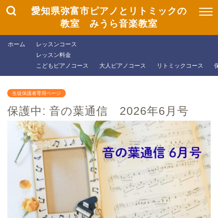
愛知県弥富市ピアノとリトミックの
教室 みうら音楽教室
ホーム
レッスンコース
レッスン料金
こどもピアノコース
大人ピアノコース
リトミックコース
生徒保護者専用ページ
保護中: 音の葉通信 2026年6月号