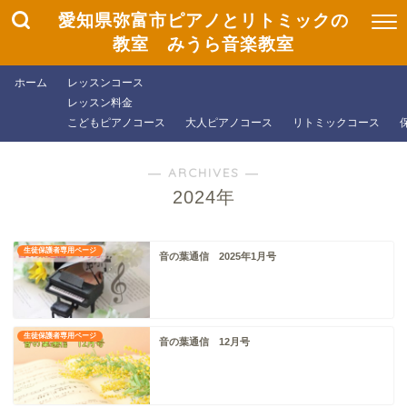
愛知県弥富市ピアノとリトミックの
教室 みうら音楽教室
ホーム
レッスンコース
レッスン料金
こどもピアノコース
大人ピアノコース
リトミックコース
― ARCHIVES ―
2024年
生徒保護者専用ページ
音の葉通信 2025年1月号
生徒保護者専用ページ
音の葉通信 12月号