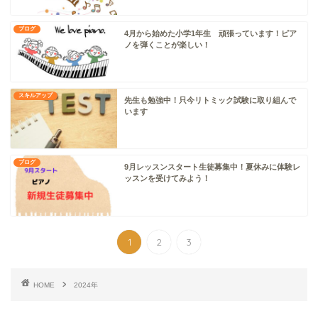
ブログ
4月から始めた小学1年生 頑張っています！ピア
ノを弾くことが楽しい！
スキルアップ
先生も勉強中！只今リトミック試験に取り組んで
います
ブログ
9月レッスンスタート生徒募集中！夏休みに体験レ
ッスンを受けてみよう！
1
2
3
HOME
2024年